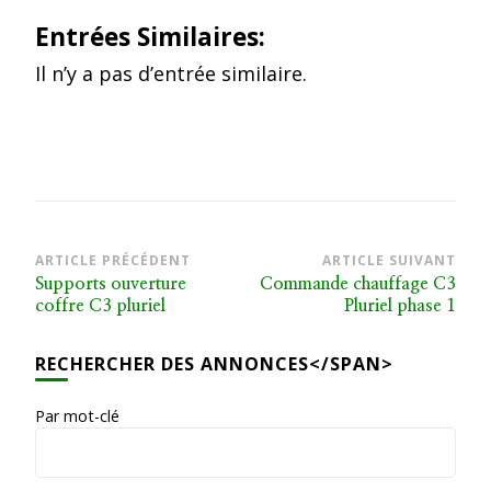
Entrées Similaires:
Il n’y a pas d’entrée similaire.
Navigation
ARTICLE PRÉCÉDENT
ARTICLE SUIVANT
Supports ouverture
Commande chauffage C3
d’article
coffre C3 pluriel
Pluriel phase 1
RECHERCHER DES ANNONCES</SPAN>
Par mot-clé